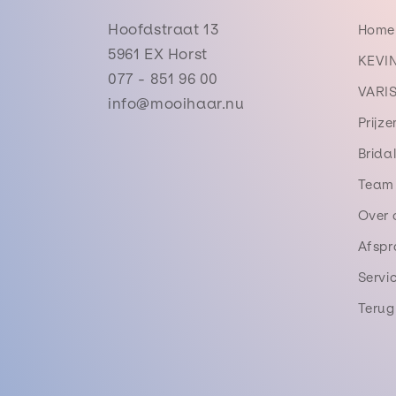
Hoofdstraat 13
Home
5961 EX Horst
KEVI
077 - 851 96 00
VARI
info@mooihaar.nu
Prijze
Brida
Team
Over 
Afsp
Servi
Terug