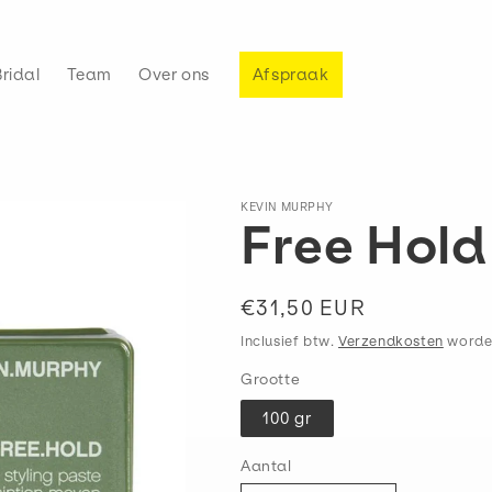
Bridal
Team
Over ons
Afspraak
KEVIN MURPHY
Free Hold
Normale
€31,50 EUR
prijs
Inclusief btw.
Verzendkosten
worden
Grootte
100 gr
Aantal