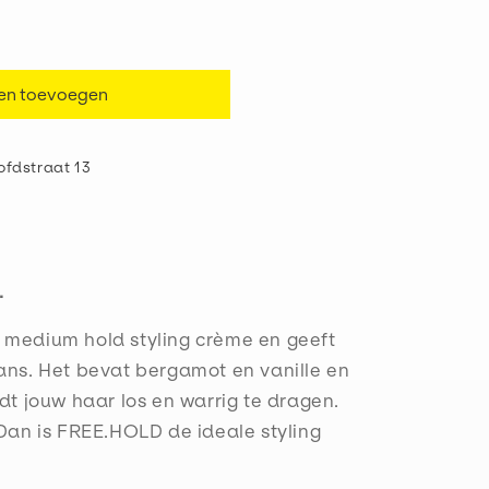
en toevoegen
ofdstraat 13
.
 medium hold styling crème en geeft
lans. Het bevat bergamot en vanille en
udt jouw haar los en warrig te dragen.
 Dan is FREE.HOLD de ideale styling