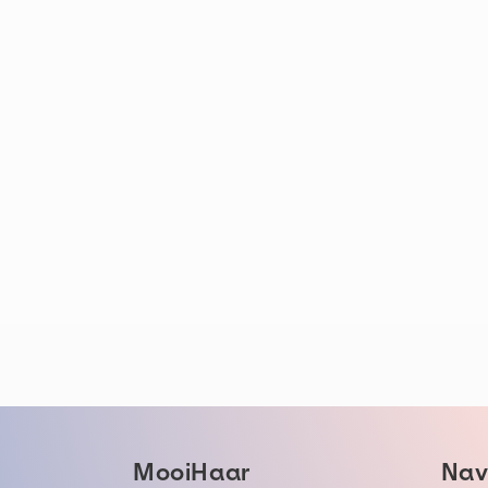
MooiHaar
Nav