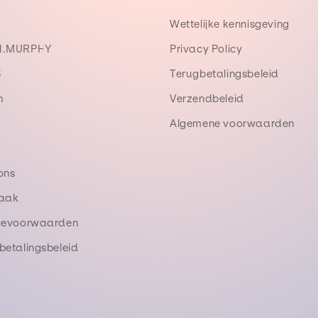
Wettelijke kennisgeving
N.MURPHY
Privacy Policy
S
Terugbetalingsbeleid
n
Verzendbeleid
l
Algemene voorwaarden
ons
raak
cevoorwaarden
betalingsbeleid