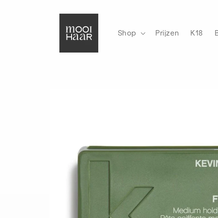
Meteen
naar de
content
Shop
Prijzen
K18
Ga direct naar
productinformatie