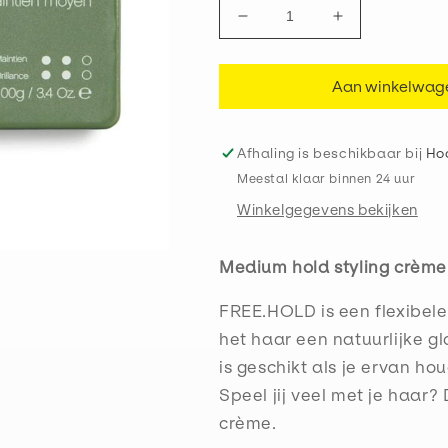
Aantal
Aantal
verlagen
verhogen
voor
voor
Aan winkelwag
Free
Free
Hold
Hold
Afhaling is beschikbaar bij
Ho
Meestal klaar binnen 24 uur
Winkelgegevens bekijken
Medium hold styling crème
FREE.HOLD is een flexibele
het haar een natuurlijke g
is geschikt als je ervan ho
Speel jij veel met je haar?
crème.