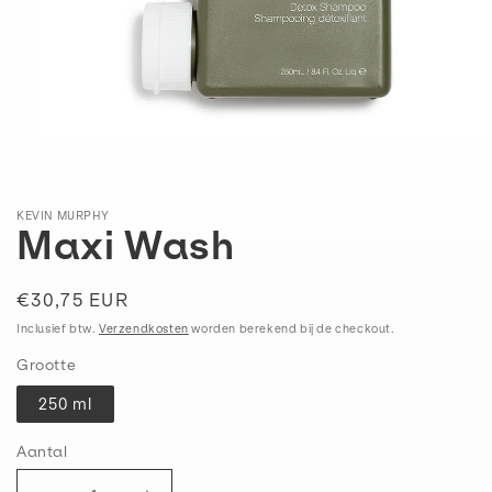
Media
1
openen
in
modaal
KEVIN MURPHY
Maxi Wash
Normale
€30,75 EUR
prijs
Inclusief btw.
Verzendkosten
worden berekend bij de checkout.
Grootte
250 ml
Aantal