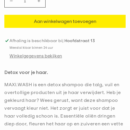
Aantal
Aantal
verlagen
verhogen
voor
voor
Aan winkelwagen toevoegen
Maxi
Maxi
Wash
Wash
Afhaling is beschikbaar bij
Hoofdstraat 13
Meestal klaar binnen 24 uur
Winkelgegevens bekijken
Detox voor je haar.
MAXI.WASH is een detox shampoo die talg, vuil en
overtollige producten uit je haar verwijdert. Heb je
gekleurd haar? Wees gerust, want deze shampoo
vervaagt kleur niet. Het zorgt er juist voor dat je
haar volledig schoon is. Essentiële oliën dringen
diep door, fleuren het haar op en zuiveren een vette